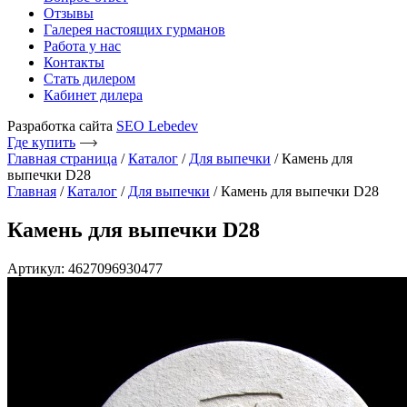
Отзывы
Галерея настоящих гурманов
Работа у нас
Контакты
Стать дилером
Кабинет дилера
Разработка сайта
SEO Lebedev
Где купить
Главная страница
/
Каталог
/
Для выпечки
/
Камень для
выпечки D28
Главная
/
Каталог
/
Для выпечки
/ Камень для выпечки D28
Камень для выпечки D28
Артикул: 4627096930477