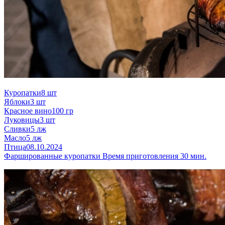
Куропатки
8 шт
Яблоки
3 шт
Красное вино
100 гр
Луковицы
3 шт
Сливки
5 лж
Масло
5 лж
Птица
08.10.2024
Фаршированные куропатки
Время приготовления 30 мин.