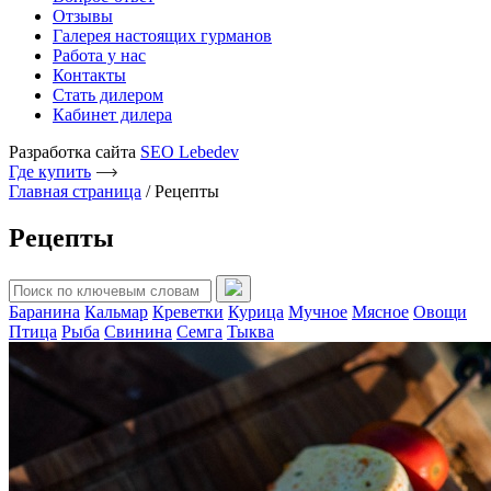
Отзывы
Галерея настоящих гурманов
Работа у нас
Контакты
Стать дилером
Кабинет дилера
Разработка сайта
SEO Lebedev
Где купить
Главная страница
/
Рецепты
Рецепты
Баранина
Кальмар
Креветки
Курица
Мучное
Мясное
Овощи
Птица
Рыба
Свинина
Семга
Тыква