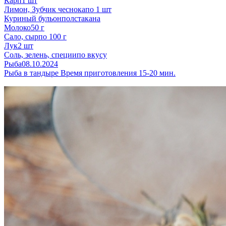
Карп
1 шт
Лимон, Зубчик чеснока
по 1 шт
Куриный бульон
полстакана
Молоко
50 г
Сало, сыр
по 100 г
Лук
2 шт
Соль, зелень, специи
по вкусу
Рыба
08.10.2024
Рыба в тандыре
Время приготовления 15-20 мин.