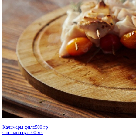
Кальмары филе
500 гр
Соевый соус
100 мл