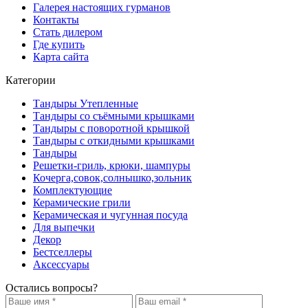
Галерея настоящих гурманов
Контакты
Стать дилером
Где купить
Карта сайта
Категории
Тандыры Утепленные
Тандыры со съёмными крышками
Тандыры с поворотной крышкой
Тандыры с откидными крышками
Тандыры
Решетки-гриль, крюки, шампуры
Кочерга,совок,солнышко,зольник
Комплектующие
Керамические грили
Керамическая и чугунная посуда
Для выпечки
Декор
Бестселлеры
Аксессуары
Остались вопросы?