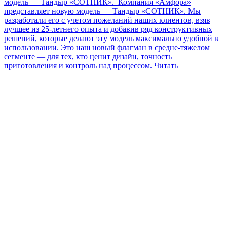
модель — Тандыр «СОТНИК».
Компания «Амфора»
представляет новую модель — Тандыр «СОТНИК». Мы
разработали его с учетом пожеланий наших клиентов, взяв
лучшее из 25-летнего опыта и добавив ряд конструктивных
решений, которые делают эту модель максимально удобной в
использовании. Это наш новый флагман в средне-тяжелом
сегменте — для тех, кто ценит дизайн, точность
приготовления и контроль над процессом.
Читать