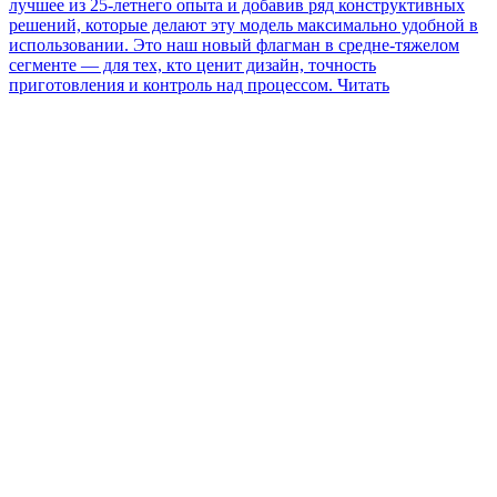
лучшее из 25-летнего опыта и добавив ряд конструктивных
решений, которые делают эту модель максимально удобной в
использовании. Это наш новый флагман в средне-тяжелом
сегменте — для тех, кто ценит дизайн, точность
приготовления и контроль над процессом.
Читать