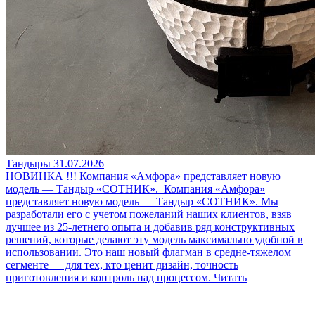
Тандыры
31.07.2026
НОВИНКА !!! Компания «Амфора» представляет новую
модель — Тандыр «СОТНИК».
Компания «Амфора»
представляет новую модель — Тандыр «СОТНИК». Мы
разработали его с учетом пожеланий наших клиентов, взяв
лучшее из 25-летнего опыта и добавив ряд конструктивных
решений, которые делают эту модель максимально удобной в
использовании. Это наш новый флагман в средне-тяжелом
сегменте — для тех, кто ценит дизайн, точность
приготовления и контроль над процессом.
Читать