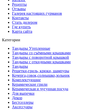
Рецепты
Отзывы
Галерея настоящих гурманов
Контакты
Стать дилером
Где купить
Карта сайта
Категории
Тандыры Утепленные
Тандыры со съёмными крышками
Тандыры с поворотной крышкой
Тандыры с откидными крышками
Тандыры
Решетки-гриль, крюки, шампуры
Кочерга,совок,солнышко,зольник
Комплектующие
Керамические грили
Керамическая и чугунная посуда
Для выпечки
Декор
Бестселлеры
Аксессуары