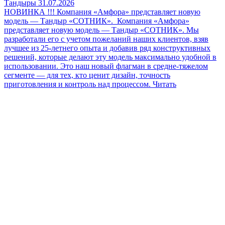
Тандыры
31.07.2026
НОВИНКА !!! Компания «Амфора» представляет новую
модель — Тандыр «СОТНИК».
Компания «Амфора»
представляет новую модель — Тандыр «СОТНИК». Мы
разработали его с учетом пожеланий наших клиентов, взяв
лучшее из 25-летнего опыта и добавив ряд конструктивных
решений, которые делают эту модель максимально удобной в
использовании. Это наш новый флагман в средне-тяжелом
сегменте — для тех, кто ценит дизайн, точность
приготовления и контроль над процессом.
Читать