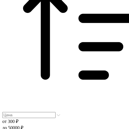
от
300 ₽
до
50000 ₽