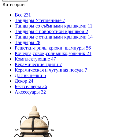
Категории
Все
231
Тандыры Утепленные
7
Тандыры со съёмными крышками
11
Тандыры с поворотной крышкой
2
Тандыры с откидными крышками
14
Тандыры
28
Решетки-гриль, крюки, шампуры
56
Кочерга,совок,солнышко,зольник
21
Комплектующие
47
Керамические грили
7
Керамическая и чугунная посуда
7
Для выпечки
5
Декор
24
Бестселлеры
26
Аксессуары
32