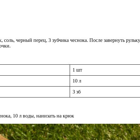
 соль, черный перец, 3 зубчика чеснока. После завернуть рульк
очки.
1 шт
10 л
3 зб
снока, 10 л воды, нанизать на крюк