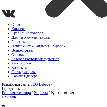
О нас
Каталог
Сравнение товаров
Для чего нужен тандыр
Рецепты
Новинки от «Тандыры Амфора»
Вопрос-ответ
Отзывы
Галерея настоящих гурманов
Работа у нас
Контакты
Стать дилером
Кабинет дилера
Разработка сайта
SEO Lebedev
Где купить
Главная страница
/
Рецепты
/
Рулька свиная
Свинина