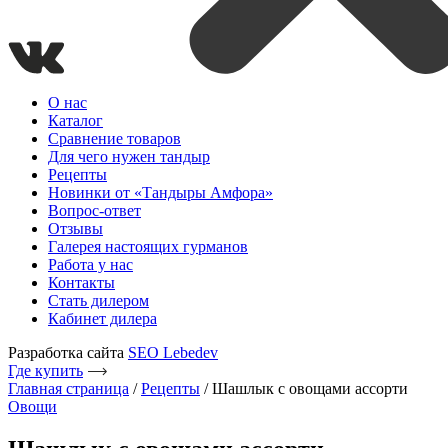
О нас
Каталог
Сравнение товаров
Для чего нужен тандыр
Рецепты
Новинки от «Тандыры Амфора»
Вопрос-ответ
Отзывы
Галерея настоящих гурманов
Работа у нас
Контакты
Стать дилером
Кабинет дилера
Разработка сайта
SEO Lebedev
Где купить
Главная страница
/
Рецепты
/
Шашлык с овощами ассорти
Овощи