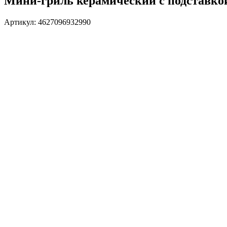
Мини-гриль керамический с подставко
Артикул: 4627096932990