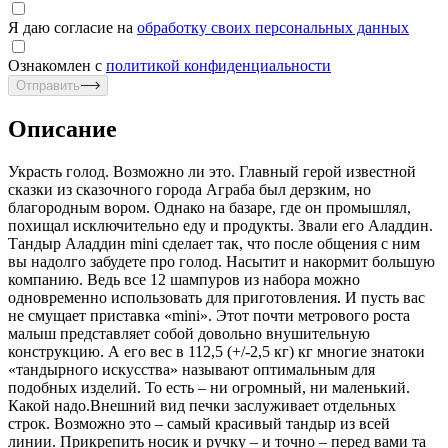
Я даю согласие на
обработку своих персональных данных
Ознакомлен с
политикой конфиденциальности
Отправить
Описание
Украсть голод. Возможно ли это. Главный герой известной
сказки из сказочного города Аграба был дерзким, но
благородным вором. Однако на базаре, где он промышлял,
похищал исключительно еду и продукты. Звали его Аладдин.
Тандыр Аладдин mini сделает так, что после общения с ним
вы надолго забудете про голод. Насытит и накормит большую
компанию. Ведь все 12 шампуров из набора можно
одновременно использовать для приготовления. И пусть вас
не смущает приставка «mini». Этот почти метрового роста
малыш представляет собой довольно внушительную
конструкцию. А его вес в 112,5 (+/-2,5 кг) кг многие знатоки
«тандырного искусства» называют оптимальным для
подобных изделий. То есть – ни огромный, ни маленький.
Какой надо.Внешний вид печки заслуживает отдельных
строк. Возможно это – самый красивый тандыр из всей
линии. Прикрепить носик и ручку – и точно – перед вами та