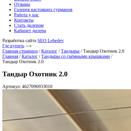
Отзывы
Галерея настоящих гурманов
Работа у нас
Контакты
Стать дилером
Кабинет дилера
Разработка сайта
SEO Lebedev
Где купить
Главная страница
/
Каталог
/
Тандыры
/
Тандыр Охотник 2.0
Главная
/
Каталог
/
Тандыры со съёмными крышками
/
Тандыр Охотник 2.0
Тандыр Охотник 2.0
Артикул: 4627096933010