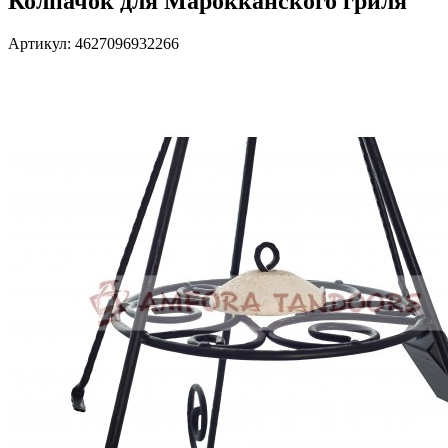
Колпачок для Марокканского гриля
Артикул: 4627096932266