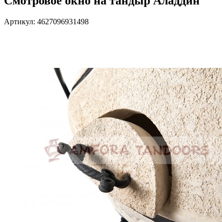
Смотровое окно на тандыр Аладдин
Артикул: 4627096931498