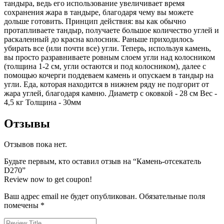
тандыра, ведь его использование увеличивает время
сохранения жара в тандыре, благодаря чему вы можете
дольше готовить. Принцип действия: вы как обычно
протапливаете тандыр, получаете большое количество углей и
раскаленный до красна колосник. Раньше приходилось
убирать все (или почти все) угли. Теперь, используя камень,
вы просто разравниваете ровным слоем угли над колосником
(толщина 1-2 см, угли остаются и под колосником), далее с
помощью кочерги поддеваем камень и опускаем в тандыр на
угли. Еда, которая находится в нижнем ряду не подгорит от
жара углей, благодаря камню. Диаметр с оковкой - 28 см Вес -
4,5 кг Толщина - 30мм
Отзывы
Отзывов пока нет.
Будьте первым, кто оставил отзыв на “Камень-отсекатель
D270”
Review now to get coupon!
Ваш адрес email не будет опубликован.
Обязательные поля
помечены
*