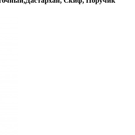
сточный,Дастархан, Скиф, Поручик