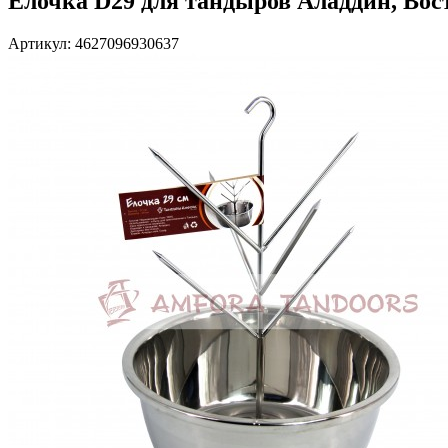
Елочка D29 для тандыров Аладдин, Во
Артикул: 4627096930637