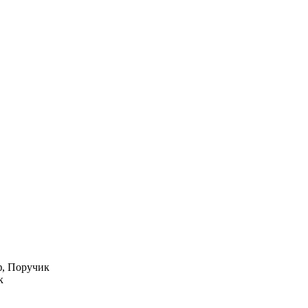
ф, Поручик
к