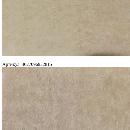
Артикул: 4627096932815