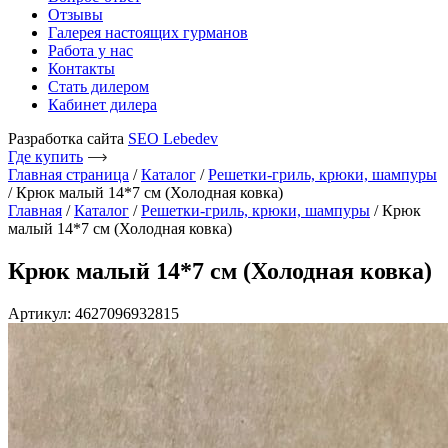
Отзывы
Галерея настоящих гурманов
Работа у нас
Контакты
Стать дилером
Кабинет дилера
Разработка сайта
SEO Lebedev
Где купить
Главная страница
/
Каталог
/
Решетки-гриль, крюки, шампуры
/
Крюк малый 14*7 см (Холодная ковка)
Главная
/
Каталог
/
Решетки-гриль, крюки, шампуры
/ Крюк
малый 14*7 см (Холодная ковка)
Крюк малый 14*7 см (Холодная ковка)
Артикул: 4627096932815