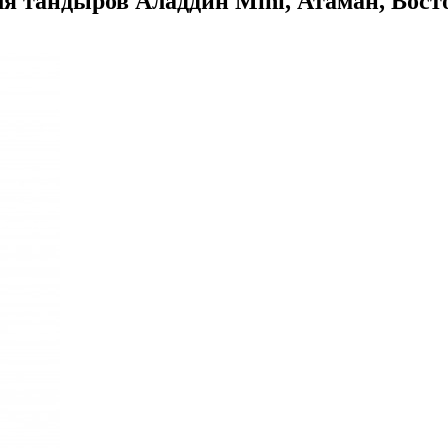
я тандыров Аладдин Mini, Атаман, Вост