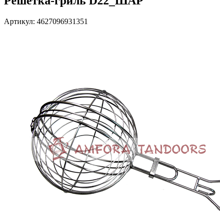
Решетка-гриль D22_ШАР
Артикул: 4627096931351