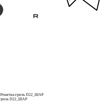
/
Решетка-гриль D22_ШАР
-гриль D22_ШАР