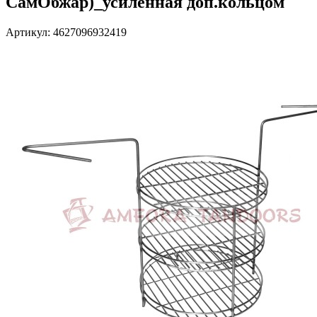
СамОбжар)_усиленная доп.кольцом
Артикул: 4627096932419